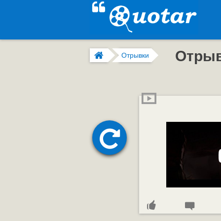
Отры
Отрывки