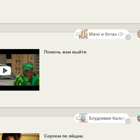
Мачо и ботан (2012)
9
Помочь вам выйти
Блудливая Калифорния 
10
Серпом по яйцам.