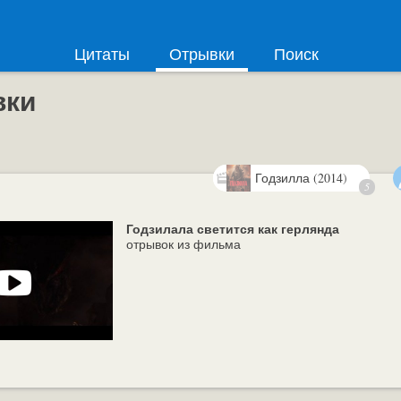
Цитаты
Отрывки
Поиск
вки
Годзилла (2014)
5
Годзилала светится как герлянда
отрывок из фильма