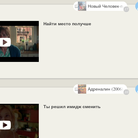
Новый Человек-паук: Вы
17
напряжение (2014)
Найти место получше
Адреналин (2006)
10
Ты решил имидж сменить