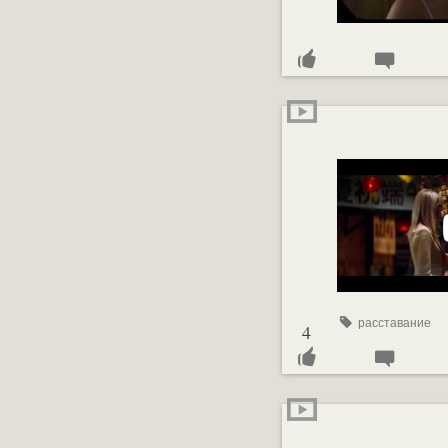
расставание
4