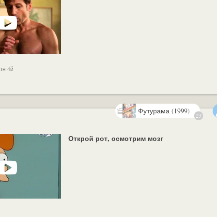
он 4й
Футурама (1999)
23
Открой рот, осмотрим мозг