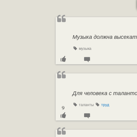
Музыка должна высекать
музыка
Для человека с таланто
таланты
труд
9