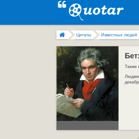
Цитаты
Известных людей
Бет
Также 
Людвиг
декабр