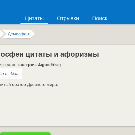
Цитаты
Отрывки
Поиск
Демосфен
осфен цитаты и афоризмы
греч. Δημοσθένης
известен как:
н в -384г.
итый оратор Древнего мира.