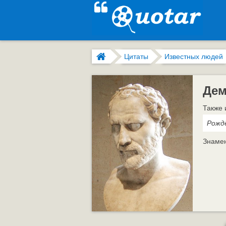
Цитаты
Известных людей
Дем
Также 
Рождё
Знамен