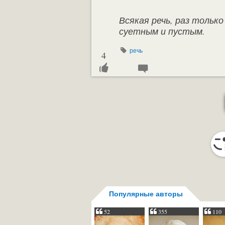
Всякая речь, раз тольк
суетным и пустым.
речь
4
Популярные авторы
52
355
110