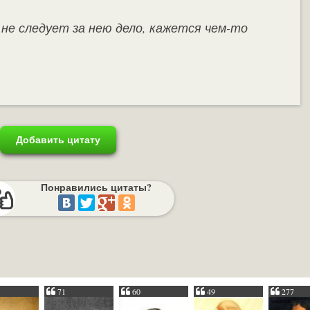
о не следует за нею дело, кажется чем-то
Добавить цитату
Понравились цитаты?
71
60
49
277