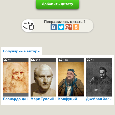
Добавить цитату
Понравились цитаты?
Популярные авторы
52
355
110
71
Леонардо да Винчи
Марк Туллий Цицерон
Конфуций
Джебран Халил