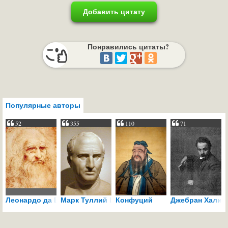
Добавить цитату
Понравились цитаты?
Популярные авторы
52
355
110
71
Леонардо да Винчи
Марк Туллий Цицерон
Конфуций
Джебран Халил