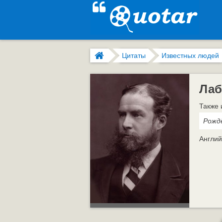
Цитаты
Известных людей
Лаб
Также 
Рождё
Англий