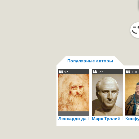
Популярные авторы
52
355
110
Леонардо да Винчи
Марк Туллий Цицеро
Конф