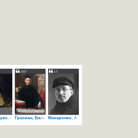
103
13
ко, Франсуа VI де
Грасиан, Бальтасар
Макаренко, Антон
Семёнович