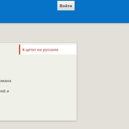
Войти
6
цитат на русском
романа
тей и