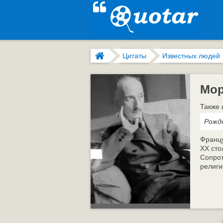
Цитаты
Известных людей
Мор
Также 
Рождё
Францу
ХХ сто
Сопрот
религи