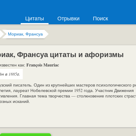
Цитаты
Отрывки
Поиск
Мориак, Франсуа
иак, Франсуа цитаты и афоризмы
François Mauriac
известен как:
н в 1885г.
зский писатель. Один из крупнейших мастеров психологического 
летия, лауреат Нобелевской премии 1952 года. Участник Движения
ивления. Главная тема творчества — столкновение плотских страс
озных исканий.