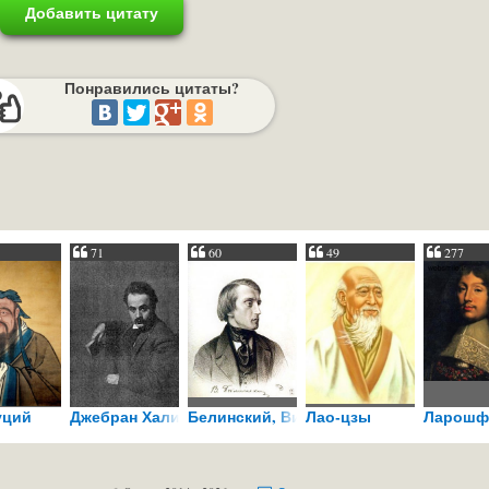
Добавить цитату
Понравились цитаты?
71
60
49
277
н
уций
Джебран Халиль Джебран
Белинский, Виссарион
Лао-цзы
Ларошфу
Григорьевич