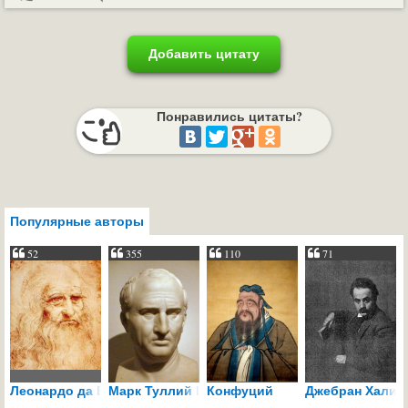
Добавить цитату
Понравились цитаты?
Популярные авторы
52
355
110
71
Леонардо да Винчи
Марк Туллий Цицерон
Конфуций
Джебран Халил