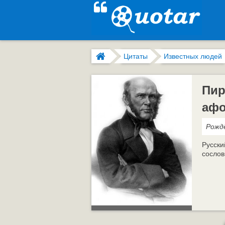
Цитаты
Известных людей
Пир
аф
Рождё
Русски
сослов