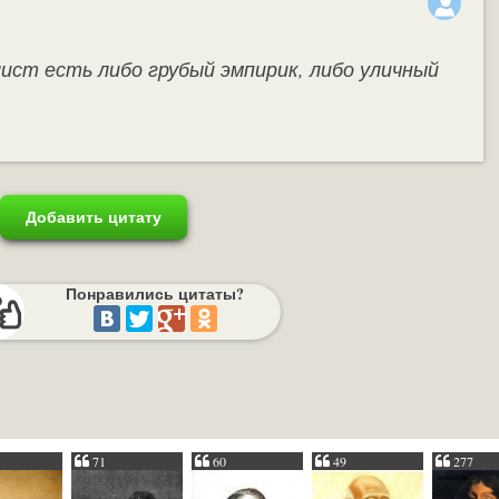
ист есть либо грубый эмпирик, либо уличный
Добавить цитату
Понравились цитаты?
71
60
49
277