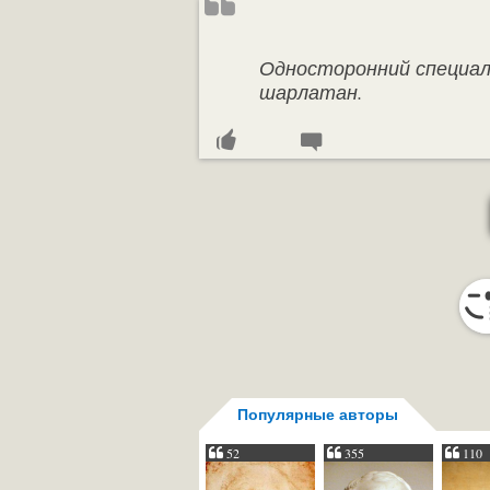
Односторонний специал
шарлатан.
Популярные авторы
52
355
110