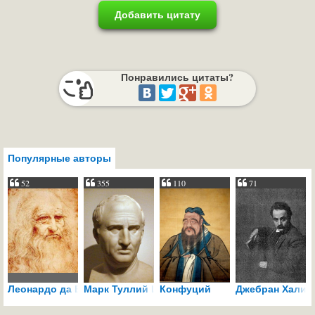
Добавить цитату
Понравились цитаты?
Популярные авторы
52
355
110
71
Леонардо да Винчи
Марк Туллий Цицерон
Конфуций
Джебран Халил