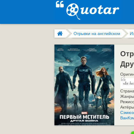
Отрывки на английском
И
Отр
Дру
Оригин
«In he
Стран
Жанры
Режис
Актёр
Сэмюэл
ВанКэ