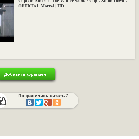
Captain America The Winter Soldier Clip - Stand Down -
OFFICIAL Marvel | HD
Добавить фрагмент
Понравились цитаты?