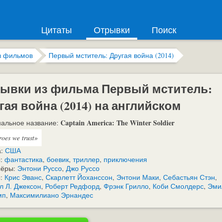
Цитаты
Отрывки
Поиск
з фильмов
Первый мститель: Другая война (2014)
ывки из фильма Первый мститель:
гая война (2014) на английском
Captain America: The Winter Soldier
альное название:
roes we trust»
а:
США
:
фантастика
,
боевик
,
триллер
,
приключения
сёры:
Энтони Руссо
,
Джо Руссо
ы:
Крис Эванс
,
Скарлетт Йоханссон
,
Энтони Маки
,
Себастьян Стэн
,
 Л. Джексон
,
Роберт Редфорд
,
Фрэнк Грилло
,
Коби Смолдерс
,
Эми
мп
,
Максимилиано Эрнандес