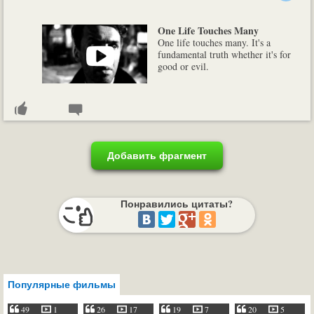
One Life Touches Many
One life touches many. It's a
fundamental truth whether it's for
good or evil.
Добавить фрагмент
Понравились цитаты?
Популярные фильмы
49
1
26
17
19
7
20
5