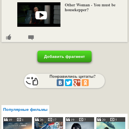
Other Woman - You must be
housekepper?
Добавить фрагмент
Понравились цитаты?
Популярные фильмы
49
1
26
17
19
7
20
5