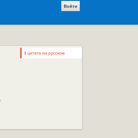
Войти
1
цитата на русском
а
р