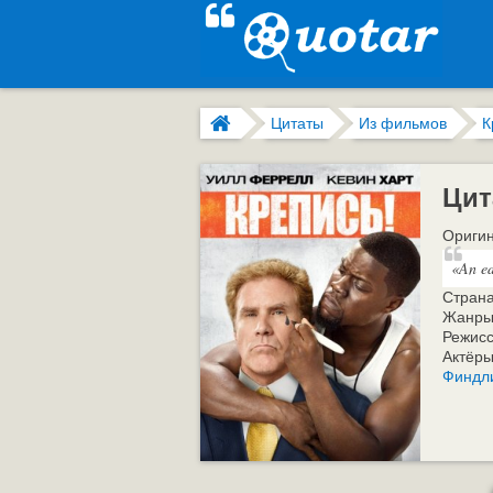
Цитаты
Из фильмов
К
Цит
Оригин
«An ed
Стран
Жанры
Режис
Актёр
Финдл