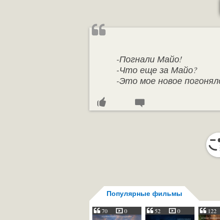
-Погнали Майо!
-Что еще за Майо?
-Это мое новое погонял
Популярные фильмы
70
0
52
0
122