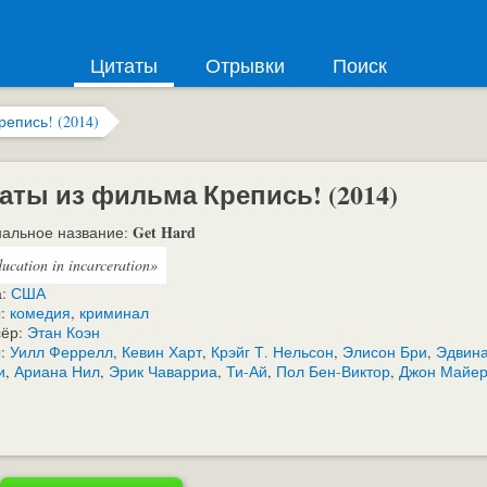
Цитаты
Отрывки
Поиск
репись! (2014)
аты из фильма Крепись! (2014)
Get Hard
альное название:
ucation in incarceration»
а:
США
:
комедия
,
криминал
сёр:
Этан Коэн
ы:
Уилл Феррелл
,
Кевин Харт
,
Крэйг Т. Нельсон
,
Элисон Бри
,
Эдвин
и
,
Ариана Нил
,
Эрик Чаварриа
,
Ти-Ай
,
Пол Бен-Виктор
,
Джон Майе