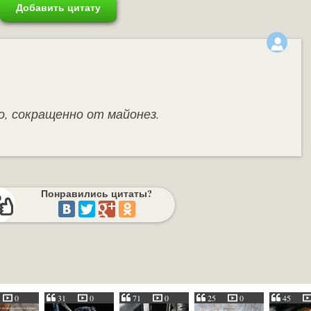
Добавить цитату
о, сокращенно от майонез.
Понравились цитаты?
0
31
0
71
0
25
0
45