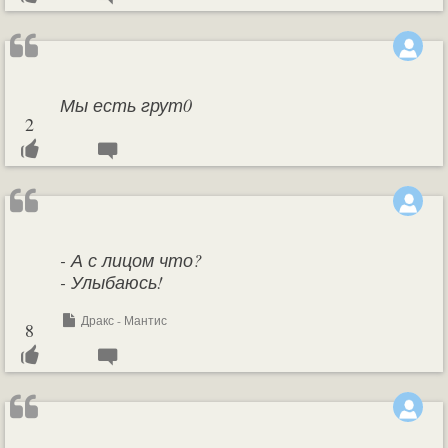
Мы есть грут0
2
- А с лицом что?
- Улыбаюсь!
Дракс - Мантис
8