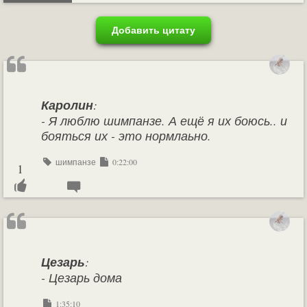
Добавить цитату
Каролин
:
- Я люблю шимпанзе. А ещё я их боюсь.. и
бояться их - это нормлаьно.
шимпанзе
0:22:00
1
Цезарь
:
- Цезарь дома
1:35:10