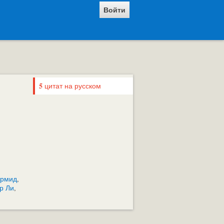
Войти
5
цитат на русском
ермид
,
р Ли
,