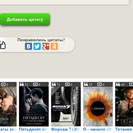
Добавить цитату
Понравились цитаты?
0
31
0
71
0
25
0
45
аты звезды (2014)
Пятьдесят оттенков серого
Форсаж 7 (2015)
Я – начало (2014)
Титаник 