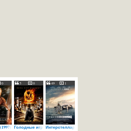
0
5
0
49
1
(1997)
Голодные игры (2012)
Интерстеллар (2014)