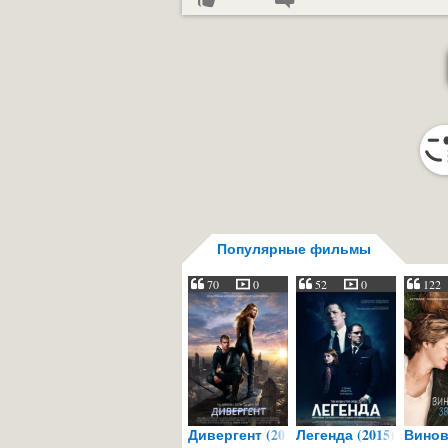
Популярные фильмы
70
0
52
0
122
Дивергент (2014)
Легенда (2015)
Винов