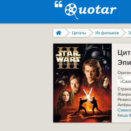
Цитаты
Из фильмов
З
Цит
Эпи
Оригин
«Сага
Стран
Жанры
Режис
Актёр
Сэмюэл
Киша 