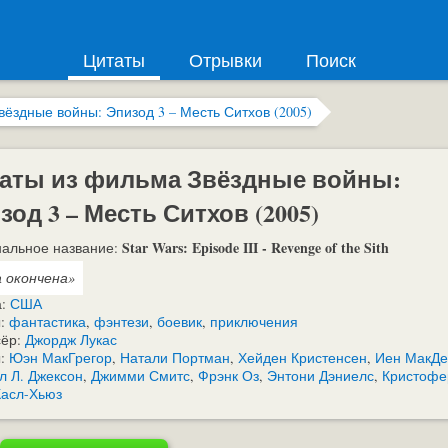
Цитаты
Отрывки
Поиск
вёздные войны: Эпизод 3 – Месть Ситхов (2005)
аты из фильма Звёздные войны:
зод 3 – Месть Ситхов (2005)
Star Wars: Episode III - Revenge of the Sith
альное название:
 окончена»
а:
США
:
фантастика
,
фэнтези
,
боевик
,
приключения
сёр:
Джордж Лукас
ы:
Юэн МакГрегор
,
Натали Портман
,
Хейден Кристенсен
,
Иен МакД
 Л. Джексон
,
Джимми Смитс
,
Фрэнк Оз
,
Энтони Дэниелс
,
Кристофе
Касл-Хьюз