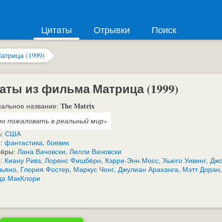
Цитаты
Отрывки
Поиск
атрица (1999)
аты из фильма Матрица (1999)
The Matrix
альное название:
ро пожаловать в реальный мир»
а:
США
:
фантастика
,
боевик
сёры:
Лана Вачовски
,
Лилли Вачовски
ы:
Киану Ривз
,
Лоренс Фишбёрн
,
Кэрри-Энн Мосс
,
Хьюго Уивинг
,
Дж
льяно
,
Глория Фостер
,
Маркус Чонг
,
Джулиан Араханга
,
Мэтт Доран
,
да МакКлори