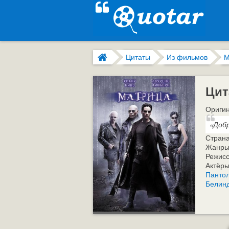
Цитаты
Из фильмов
М
Цит
Оригин
«Доб
Стран
Жанры
Режис
Актёр
Панто
Белин