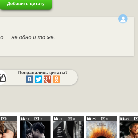
Добавить цитату
о — не одно и то же.
Понравились цитаты?
0
31
0
71
0
25
0
45