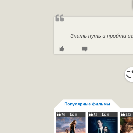
Знать путь и пройти ег
Популярные фильмы
70
0
52
0
122