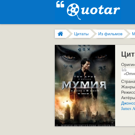
Цитаты
Из фильмов
М
Цит
Оригин
«Отн
Стран
Жанры
Режис
Актёр
Джонс
James 