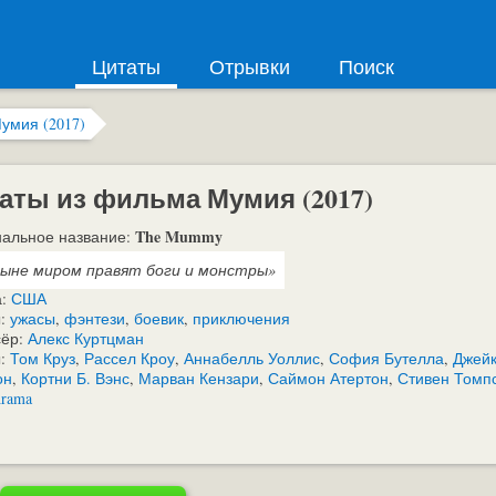
Цитаты
Отрывки
Поиск
умия (2017)
аты из фильма Мумия (2017)
The Mummy
альное название:
ыне миром правят боги и монстры»
а:
США
:
ужасы
,
фэнтези
,
боевик
,
приключения
сёр:
Алекс Куртцман
ы:
Том Круз
,
Рассел Кроу
,
Аннабелль Уоллис
,
София Бутелла
,
Джей
он
,
Кортни Б. Вэнс
,
Марван Кензари
,
Саймон Атертон
,
Стивен Томп
Arama