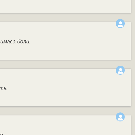
римаса боли.
ть.
о