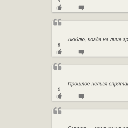
9
Люблю, когда на лице г
8
Прошлое нельзя спрята
6
Смерть — только начал