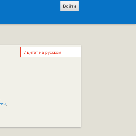
Войти
7
цитат на русском
к
сон
,