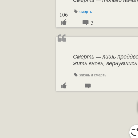
смерть
106
3
Смерть — лишь преддвер
жить вновь, вернувшись
жизнь и смерть