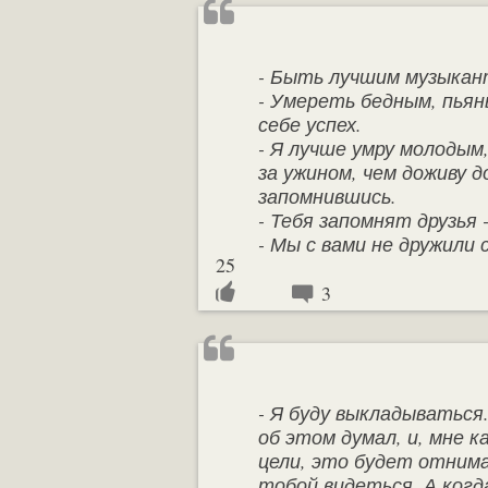
- Быть лучшим музыкант
- Умереть бедным, пьян
себе успех.
- Я лучше умру молодым
за ужином, чем доживу 
запомнившись.
- Тебя запомнят друзья 
- Мы с вами не дружили 
25
3
- Я буду выкладываться
об этом думал, и, мне к
цели, это будет отнима
тобой видеться. А когд