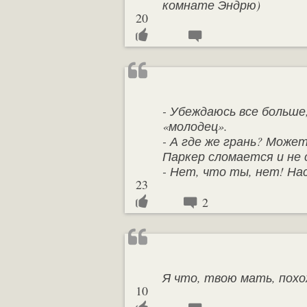
комнате Эндрю)
20
- Убеждаюсь все больше
«молодец».
- А где же грань? Може
Паркер сломается и не
- Нет, что ты, нет! На
23
2
Я что, твою мать, похо
10