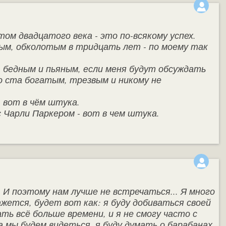
ом двадцатого века - это по-всякому успех.
ым, обколотым в тридцать лет - по моему так
, бедным и пьяным, если меня будут обсуждать
до ста богатым, трезвым и никому не
- вот в чём штука.
с Чарли Паркером - вот в чем штука.
. И поэтому нам лучше не встречаться... Я много
ажется, будет вот как: я буду добиваться своей
ть всё больше времени, и я не смогу часто с
а мы будем видеться, я буду думать о барабанах,