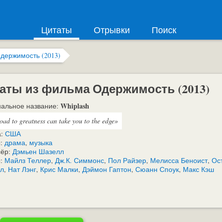
Цитаты
Отрывки
Поиск
держимость (2013)
аты из фильма Одержимость (2013)
Whiplash
альное название:
oad to greatness can take you to the edge»
а:
США
:
драма
,
музыка
сёр:
Дэмьен Шазелл
ы:
Майлз Теллер
,
Дж.К. Симмонс
,
Пол Райзер
,
Мелисса Беноист
,
Ос
лл
,
Нат Лэнг
,
Крис Малки
,
Дэймон Гаптон
,
Сюанн Споук
,
Макс Кэш