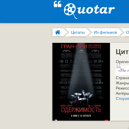
Цитаты
Из фильмов
О
Цит
Оригин
«The r
Стран
Жанры
Режис
Актёр
Стоуэ