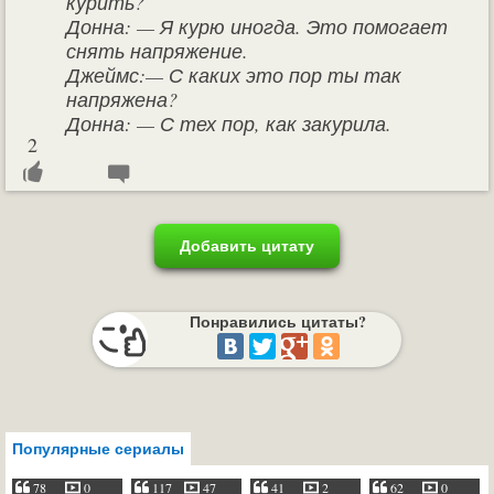
курить?
Донна: — Я курю иногда. Это помогает
снять напряжение.
Джеймс:— С каких это пор ты так
напряжена?
Донна: — С тех пор, как закурила.
2
Добавить цитату
Понравились цитаты?
Популярные сериалы
78
0
117
47
41
2
62
0